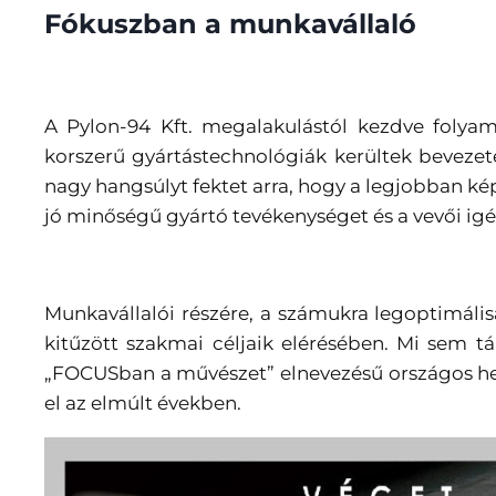
Fókuszban a munkavállaló
A Pylon-94 Kft. megalakulástól kezdve folyama
korszerű gyártástechnológiák kerültek bevezeté
nagy hangsúlyt fektet arra, hogy a legjobban ké
jó minőségű gyártó tevékenységet és a vevői igé
Munkavállalói részére, a számukra legoptimális
kitűzött szakmai céljaik elérésében. Mi sem 
„FOCUSban a művészet” elnevezésű országos heg
el az elmúlt években.