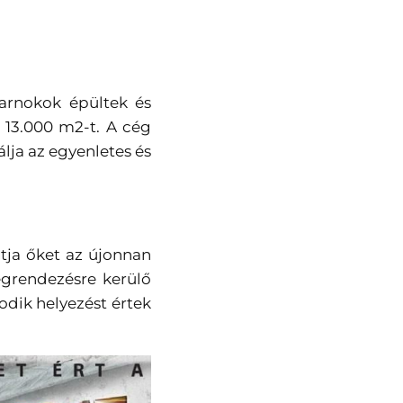
sarnokok épültek és
a 13.000 m2-t. A cég
lja az egyenletes és
atja őket az újonnan
egrendezésre kerülő
dik helyezést értek