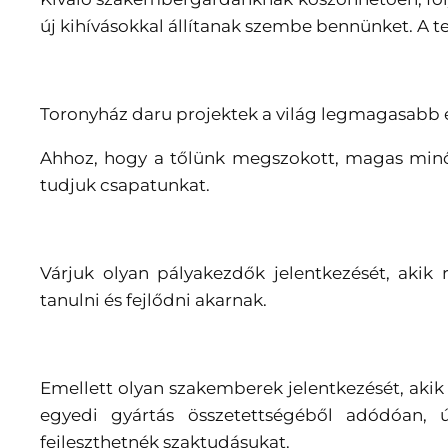
új kihívásokkal állítanak szembe bennünket. A te
Toronyház daru projektek a világ legmagasabb 
Ahhoz, hogy a tőlünk megszokott, magas minő
tudjuk csapatunkat.
Várjuk olyan pályakezdők jelentkezését, akik 
tanulni és fejlődni akarnak.
Emellett olyan szakemberek jelentkezését, aki
egyedi gyártás összetettségéből adódóan, 
fejleszthetnék szaktudásukat.