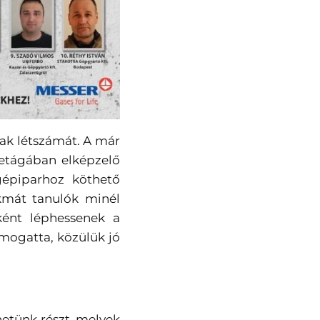
nak létszámát. A már
letágában elképzelő
 gépiparhoz köthető
akmát tanulók minél
ként léphessenek a
mogatta, közülük jó
etünk részt, melyek