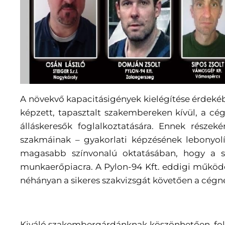
A növekvő kapacitásigények kielégítése érdekéb
képzett, tapasztalt szakembereken kívül, a cé
álláskeresők foglalkoztatására. Ennek része
szakmáinak – gyakorlati képzésének lebonyolí
magasabb színvonalú oktatásában, hogy a sik
munkaerőpiacra. A Pylon-94 Kft. eddigi működ
néhányan a sikeres szakvizsgát követően a cégné
Kiváló szakembergárdánknak köszönhetően, foly