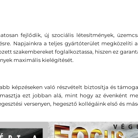
tosan fejlődik, új szociális létesítmények, üzemc
sre. Napjainkra a teljes gyártóterület megközelíti 
pzett szakembereket foglalkoztassa, hiszen ez garantá
nyek maximális kielégítését.
abb képzéseken való részvételt biztosítja és támog
támasztja ezt jobban alá, mint hogy az évenként m
esztési versenyen, hegesztő kollégáink első és máso