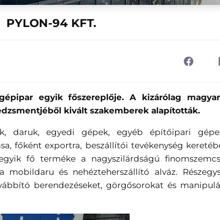
PYLON-94 KFT.
gépipar egyik főszereplője. A kizárólag magya
dzsmentjéből kivált szakemberek alapították.
, daruk, egyedi gépek, egyéb építőipari gépek
sa, főként exportra, beszállítói tevékenység keretéb
 egyik fő terméke a nagyszilárdságú finomszemcs
a mobildaru és nehézteherszállító alváz. Részegy
vábbító berendezéseket, görgősorokat és manipulá