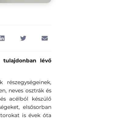
r tulajdonban lévő
 részegységeinek,
en, neves osztrák és
és acélból készülő
ségeket, elsősorban
torokat is évek óta