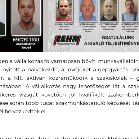
en a vállalkozás folyamatosan bővíti munkavállalói
g nyitott a pályakezdő, a jövőjüket a gépgyártás üz
ként a Kft. aktívan közreműködik a szakiskolák –
tásában. A vállalkozás nagy lehetőséget lát a sz
eres vizsgát követően jól kvalifikált szakember
ése során több tucat szakmunkástanuló képzését tá
l helyezkedtek el.
amatosan újabb és újabb jelentős projektekben veh