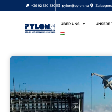
+36 92 550 830
pylon@pylon.hu
Zalaegers
ÜBER UNS
UNSERE 