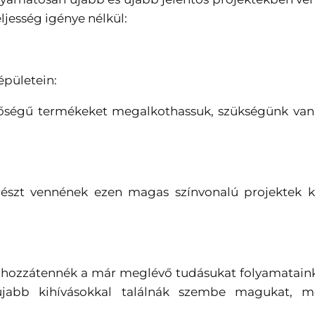
ljesség igénye nélkül:
épületein:
ségű termékeket megalkothassuk, szükségünk van a
részt vennének ezen magas színvonalú projektek ki
k hozzátennék a már meglévő tudásukat folyamataink
újabb kihívásokkal találnák szembe magukat, m