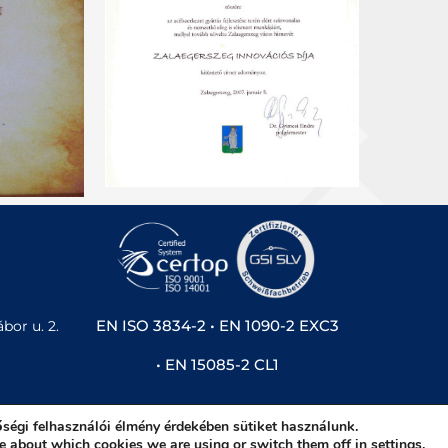
EN ISO 3834-2 • EN 1090-2 EXC3
bor u. 2.
• EN 15085-2 CL1
ségi felhasználói élmény érdekében sütiket használunk.
Acélszerkezetgyártó Kft. • 2023 • Minden jog fenntartva!
e about which cookies we are using or switch them off in
settings
.