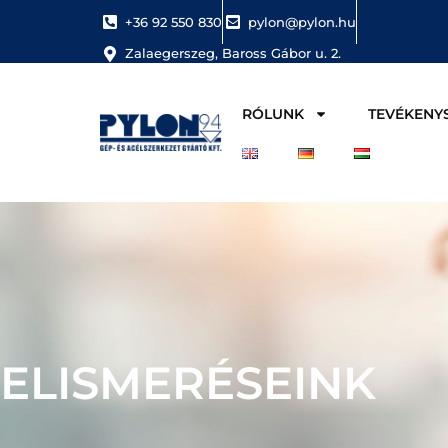
+36 92 550 830
pylon@pylon.hu
Zalaegerszeg, Baross Gábor u. 2.
RÓLUNK
TEVÉKENY
ELISMERÉSEINK