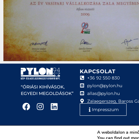
KAPCSOLAT
+36 92 550 830
pylon@pylon.hu
“ÓRIÁSI KIHÍVÁSOK,
allas@pylon.hu
EGYEDI MEGOLDÁSOK”
Zalaegerszeg, Baross Gá
Impresszum
A weboldalon a minő
Pylon-94 Gép- és 
You can find out mor