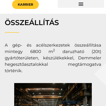
KARRIER
ÖSSZEÁLLÍTÁS
A gép- és acélszerkezetek összeállítása
2
mintegy 6800 m
daruzható (20t)
gyártóterületen, készülékekkel, Demmeler
hegesztőasztalokkal megtámogatva
történik.